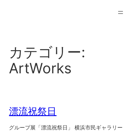
内
容
を
ス
キ
カテゴリー:
ッ
プ
ArtWorks
漂流祝祭日
グループ展「漂流祝祭日」 横浜市民ギャラリー