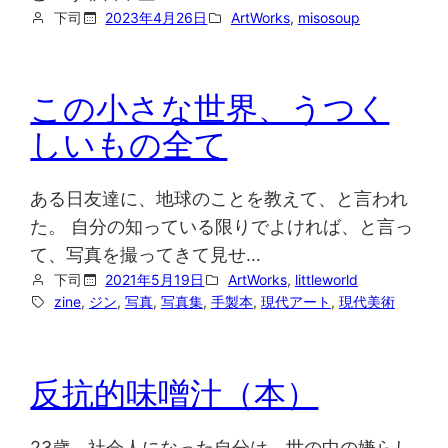
下司
2023年4月26日
ArtWorks
, 
misosoup
この小さな世界、うつく
しいもの全て
ある日友達に、地球のことを教えて、と言われ
た。 自分の知っている限りでよければ、と言っ
て、写真を撮ってきて見せ…
下司
2021年5月19日
ArtWorks
, 
littleworld
zine
, 
ジン
, 
写真
, 
写真集
, 
手製本
, 
現代アート
, 
現代美術
反抗的味噌汁（本）
23歳。社会人になった自分は、世の中の嫌らし