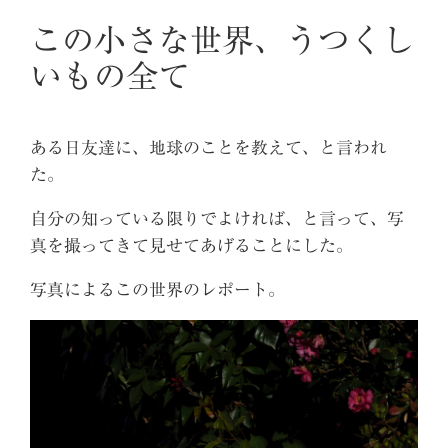
内
この小さな世界、うつくし
容
いもの全て
を
ス
キ
ある日友達に、地球のことを教えて、と言われ
ッ
た。
プ
自分の知っている限りでよければ、と言って、写
真を撮ってきて見せてあげることにした。
写真によるこの世界のレポート。