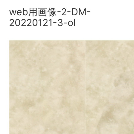
web用画像-2-DM-
内
容
20220121-3-ol
を
ス
キ
ッ
プ