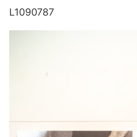
L1090787
内
容
を
ス
キ
ッ
プ