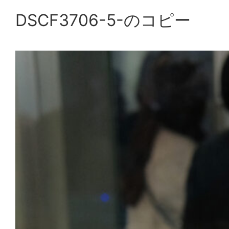
DSCF3706-5-のコピー
内
容
を
ス
キ
ッ
プ