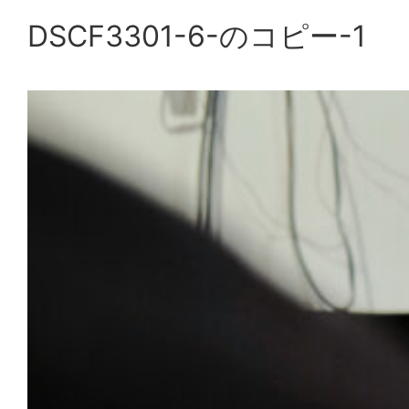
DSCF3301-6-のコピー-1
内
容
を
ス
キ
ッ
プ