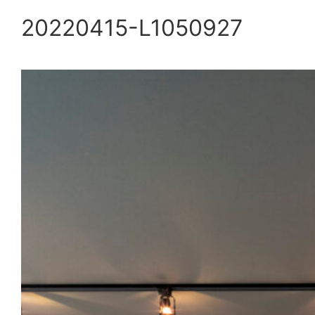
20220415-L1050927
内
容
を
ス
キ
ッ
プ