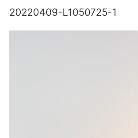
20220409-L1050725-1
内
容
を
ス
キ
ッ
プ