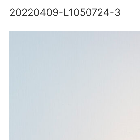
20220409-L1050724-3
内
容
を
ス
キ
ッ
プ