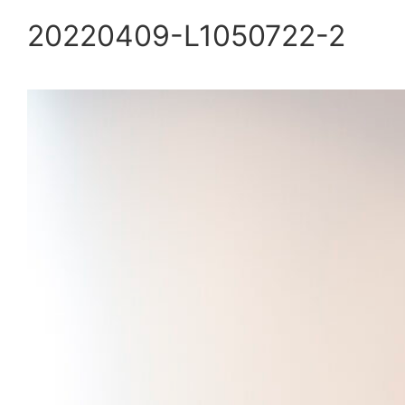
20220409-L1050722-2
内
容
を
ス
キ
ッ
プ