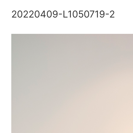
20220409-L1050719-2
内
容
を
ス
キ
ッ
プ