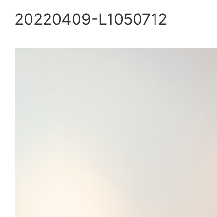
20220409-L1050712
内
容
を
ス
キ
ッ
プ