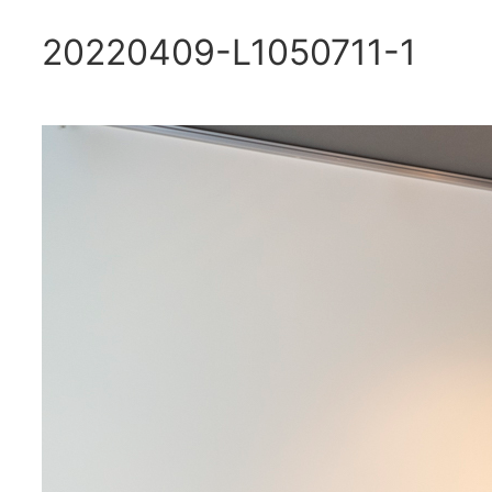
20220409-L1050711-1
内
容
を
ス
キ
ッ
プ