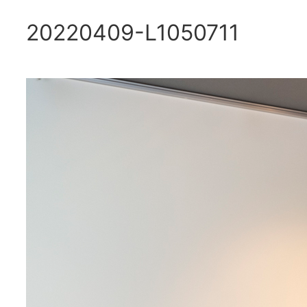
20220409-L1050711
内
容
を
ス
キ
ッ
プ