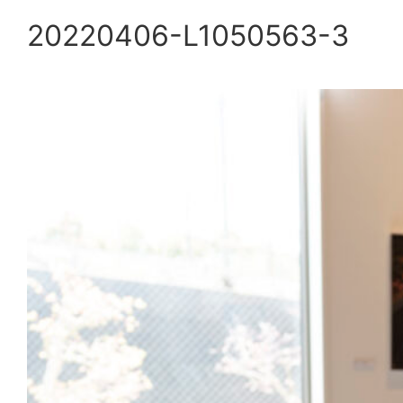
20220406-L1050563-3
内
容
を
ス
キ
ッ
プ