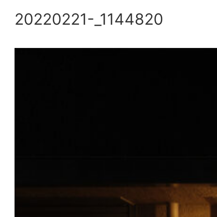
20220221-_1144820
内
容
を
ス
キ
ッ
プ