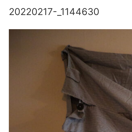
20220217-_1144630
内
容
を
ス
キ
ッ
プ