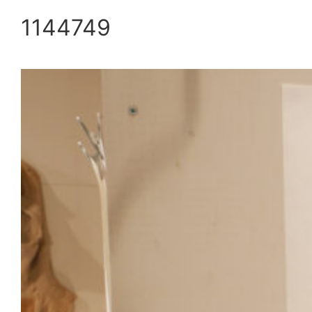
1144749
内
容
を
ス
キ
ッ
プ