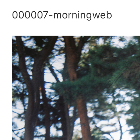
000007-morningweb
内
容
を
ス
キ
ッ
プ